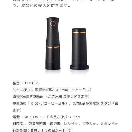
で、埃などの侵入を防ぎます。
型番 ： DHCI-B3
サイズ(約) ： 直径85×高さ285mm(コーヒーミル）
直径90×高さ355mm（かき氷器 スタンド含まず）
重量(約) ： 0.65kg(コーヒーミル）、 0.75kg(かき氷器 スタンド含
まず）
電源 ： AC100V コードの長さ(約）：1.3m
付属品 ： 取扱説明書・保証書、レシピ×1、ブラシ×1、スタンド×1
保証期間：お買い上げの日から1年間