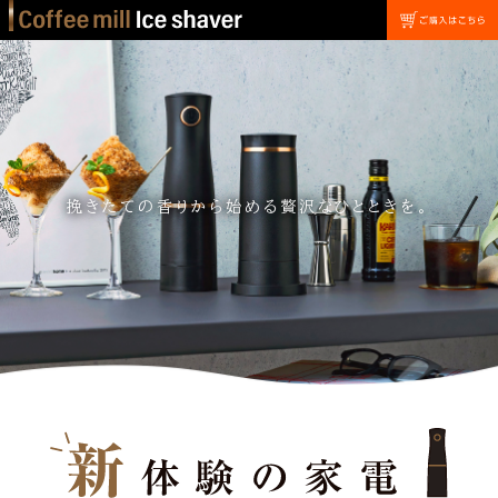
挽
き
た
て
の
香
り
か
ら
始
め
る
贅
沢
な
ひ
と
と
き
を
。