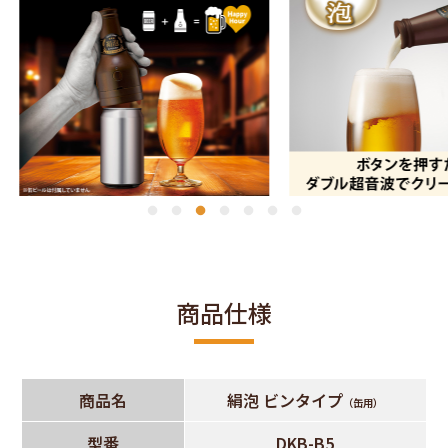
商品仕様
商品名
絹泡 ビンタイプ
（缶用）
型番
DKB-B5