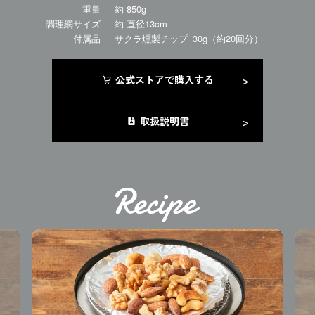
重量
約 850g
調理網サイズ
約 直径13cm
付属品
サクラ燻製チップ 30g（約20回分）
公式ストアで購入する
取扱説明書