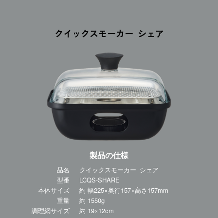
クイックスモーカー シェア
製品の仕様
品名
クイックスモーカー シェア
型番
LCQS-SHARE
本体サイズ
約 幅225×奥行157×高さ157mm
重量
約 1550g
調理網サイズ
約 19×12cm